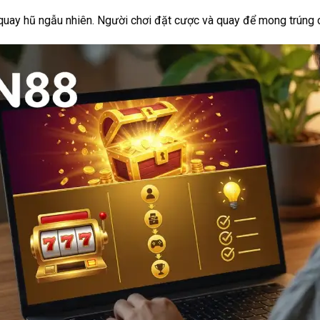
 quay hũ ngẫu nhiên. Người chơi đặt cược và quay để mong trúng cá