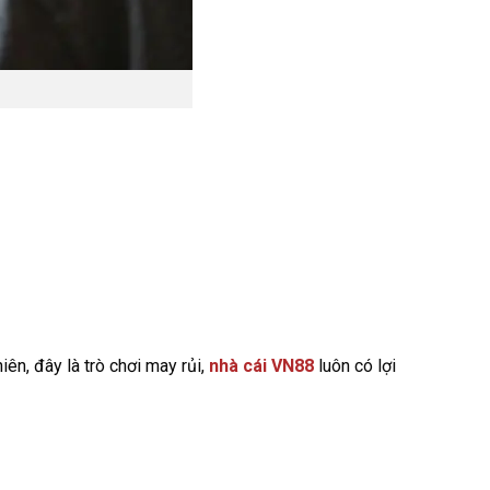
ên, đây là trò chơi may rủi,
nhà cái VN88
luôn có lợi