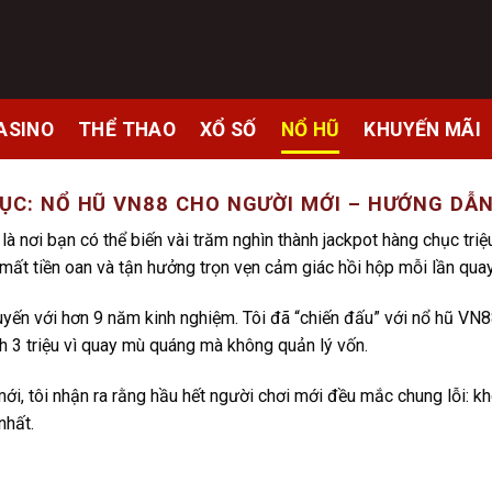
ASINO
THỂ THAO
XỔ SỐ
NỔ HŨ
KHUYẾN MÃI
MỤC:
NỔ HŨ VN88 CHO NGƯỜI MỚI – HƯỚNG DẪN
là nơi bạn có thể biến vài trăm nghìn thành jackpot hàng chục triệ
 mất tiền oan và tận hưởng trọn vẹn cảm giác hồi hộp mỗi lần quay
tuyến với hơn 9 năm kinh nghiệm. Tôi đã “chiến đấu” với nổ hũ VN8
 3 triệu vì quay mù quáng mà không quản lý vốn.
ới, tôi nhận ra rằng hầu hết người chơi mới đều mắc chung lỗi: k
nhất.