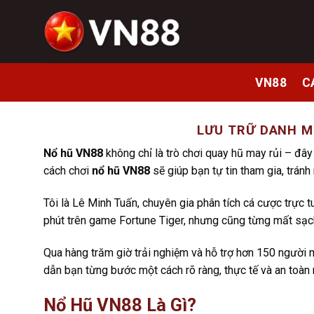
Bỏ
qua
nội
dung
VN88
C
LƯU TRỮ DANH 
Nổ hũ VN88
không chỉ là trò chơi quay hũ may rủi – đây 
cách chơi
nổ hũ VN88
sẽ giúp bạn tự tin tham gia, tránh
Tôi là Lê Minh Tuấn, chuyên gia phân tích cá cược trực 
phút trên game Fortune Tiger, nhưng cũng từng mất sạch
Qua hàng trăm giờ trải nghiệm và hỗ trợ hơn 150 người m
dẫn bạn từng bước một cách rõ ràng, thực tế và an toàn 
Nổ Hũ VN88 Là Gì?