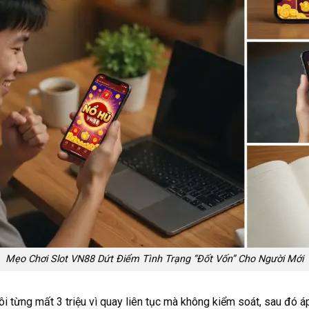
Mẹo Chơi Slot VN88 Dứt Điểm Tình Trạng “Đốt Vốn” Cho Người Mới
ôi từng mất 3 triệu vì quay liên tục mà không kiểm soát, sau đó á