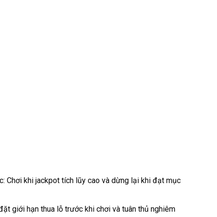
 Chơi khi jackpot tích lũy cao và dừng lại khi đạt mục
ặt giới hạn thua lỗ trước khi chơi và tuân thủ nghiêm