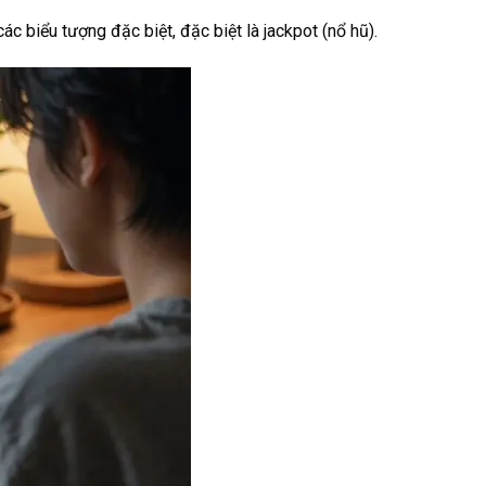
c biểu tượng đặc biệt, đặc biệt là jackpot (nổ hũ).