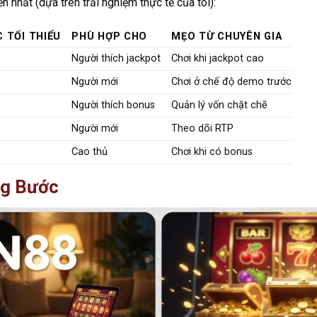
nhất (dựa trên trải nghiệm thực tế của tôi):
 TỐI THIỂU
PHÙ HỢP CHO
MẸO TỪ CHUYÊN GIA
Người thích jackpot
Chơi khi jackpot cao
Người mới
Chơi ở chế độ demo trước
Người thích bonus
Quản lý vốn chặt chẽ
Người mới
Theo dõi RTP
Cao thủ
Chơi khi có bonus
ng Bước